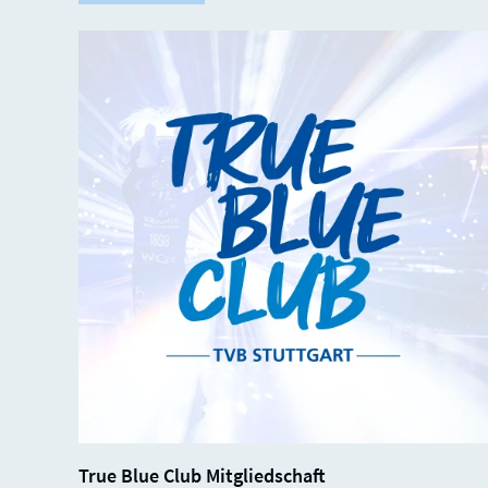
SALE
SOLD
0%
True Blue Club Mitgliedschaft
OUT