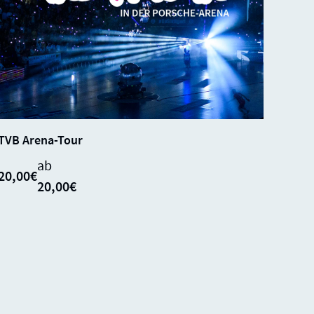
SALE
SOLD
0%
TVB Arena-Tour
OUT
ab
20,00€
20,00€