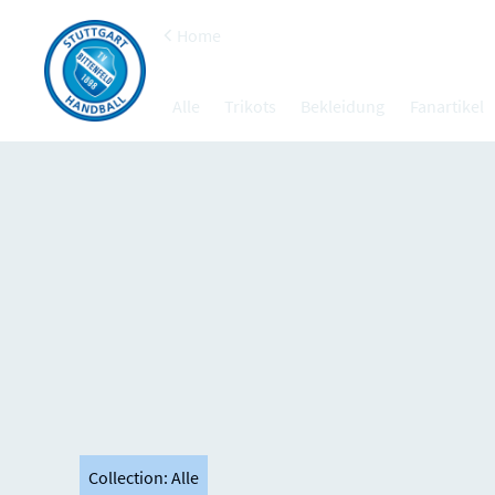
Home
Alle
Trikots
Bekleidung
Fanartikel
Collection
:
Alle