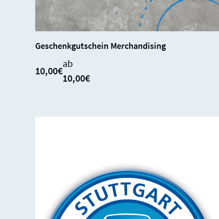
SALE
SOLD
0%
Geschenkgutschein Merchandising
OUT
ab
10,00€
10,00€