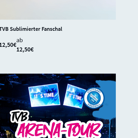
SALE
SOLD
0%
TVB Sublimierter Fanschal
OUT
ab
12,50€
12,50€