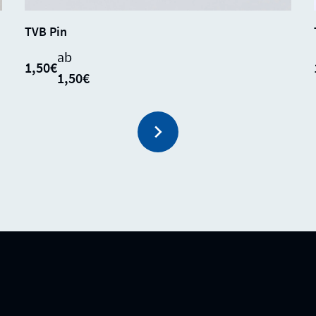
SALE
SOLD
0%
TVB Pin
OUT
ab
1,50€
1,50€