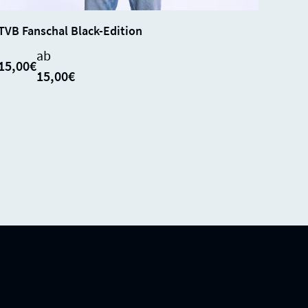
SALE
SOLD
0%
TVB Fanschal Black-Edition
OUT
ab
15,00€
15,00€