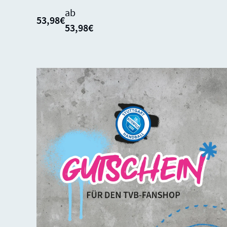
ab
53,98€
53,98€