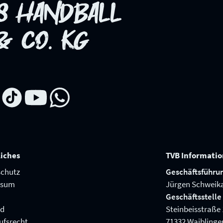
98 HANDBALL
 CO. KG
liches
TVB Informati
chutz
Geschäftsführu
ssum
Jürgen Schweik
Geschäftsstelle
nd
Steinbeisstraße 
ufsrecht
71332 Waiblinge