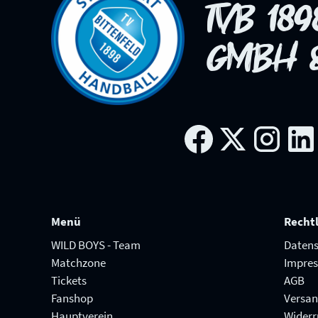
TVB 18
GMBH &
Menü
Recht
WILD BOYS - Team
Datens
Matchzone
Impre
Tickets
AGB
Fanshop
Versa
Hauptverein
Widerr