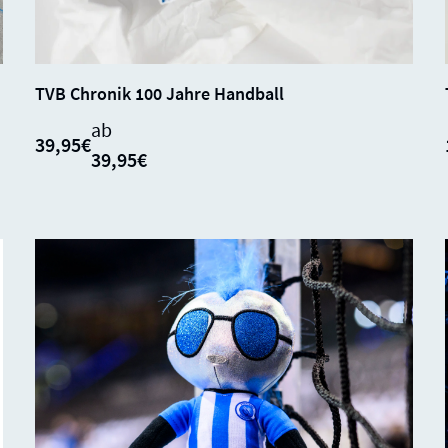
SALE
SOLD
0%
TVB Chronik 100 Jahre Handball
OUT
ab
39,95€
39,95€