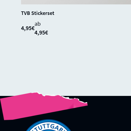
SALE
SOLD
0%
TVB Stickerset
OUT
ab
4,95€
4,95€