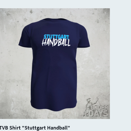
SALE
SOLD
25%
TVB Shirt "Stuttgart Handball"
OUT