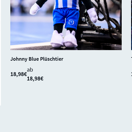
SALE
SOLD
0%
Johnny Blue Plüschtier
OUT
ab
18,98€
18,98€