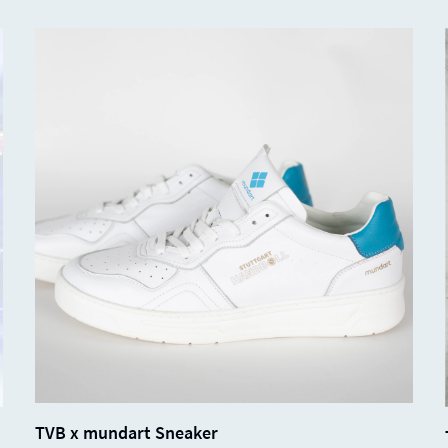
SALE
SOLD
0%
TVB x mundart Sneaker
OUT